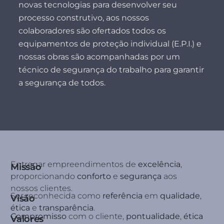
novas tecnologias para desenvolver seu
processo construtivo, aos nossos
colaboradores são ofertados todos os
equipamentos de proteção individual (E.P.I.) e
nossas obras são acompanhadas por um
técnico de segurança do trabalho para garantir
a segurança de todos.
Entregar empreendimentos de
excelência
,
Missão
proporcionando
conforto
e
segurança
aos
nossos clientes.
Ser reconhecida como
referência
em
qualidade
,
Visão
ética
e
transparência
.
Compromisso
com o cliente,
pontualidade
,
ética
Valores