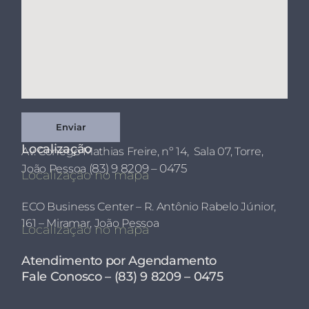
Localização
Av. Conego Mathias Freire, nº 14,
Sala 07, Torre,
(83) 9 8209 – 0475
João Pessoa
Localização no mapa
ECO Business Center – R. Antônio Rabelo Júnior,
161 – Miramar, João Pessoa
Localização no mapa
Atendimento por Agendamento
Fale Conosco – (83) 9 8209 – 0475